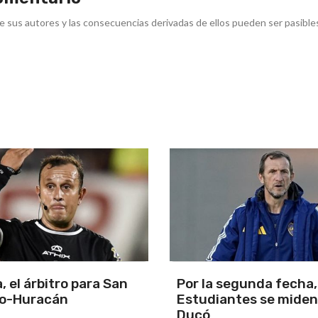
e sus autores y las consecuencias derivadas de ellos pueden ser pasible
segunda fecha, Boca y
La cuarta fecha del
antes se miden en el
campeonato de APAC
corre en Mar del Plata