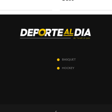
BASQUET
HOCKEY