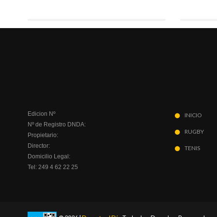
Edicion Nº
INICIO
Nº de Registro DNDA:
RUGBY
Propietario:
Director:
TENIS
Domicilio Legal:
Tel: 249 4 62 22 25