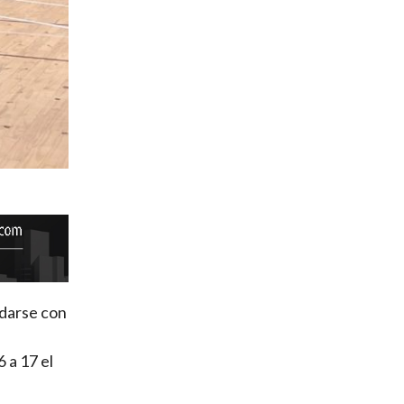
edarse con
6 a 17 el