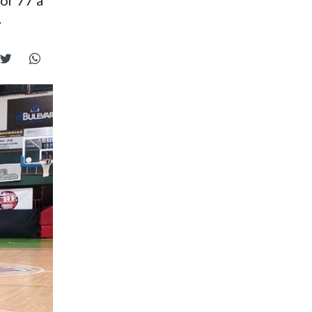
or 77 a
.