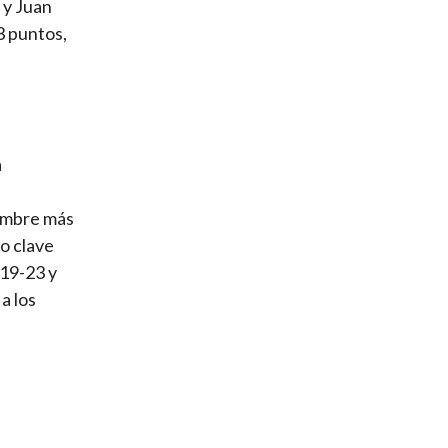
 y Juan
3 puntos,
a
hombre más
o clave
 19-23 y
a los