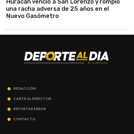
o y rompió
Argentina se consagró camp
 en el
Sudamericano Femenino: le ga
Venezuela
REDACCIÓN
CARTA AL DIRECTOR
REPORTAR ERROR
CONTACTO