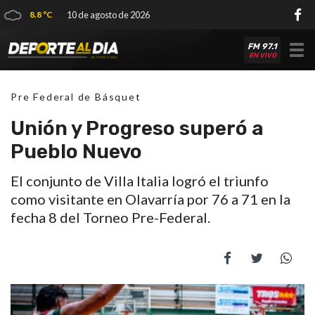
8.8 ºC
10 de agosto de 2026
FM 97.1
Tog
EN VIVO
nav
Pre Federal de Básquet
Unión y Progreso superó a
Pueblo Nuevo
El conjunto de Villa Italia logró el triunfo
como visitante en Olavarría por 76 a 71 en la
fecha 8 del Torneo Pre-Federal.