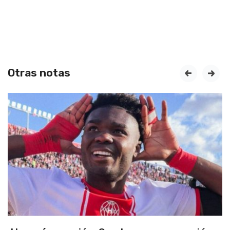
Otras notas
prev
next