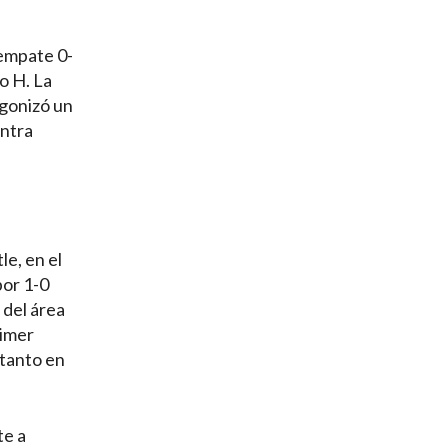
 empate 0-
o H. La
agonizó un
ontra
le, en el
por 1-0
 del área
rimer
 tanto en
te a