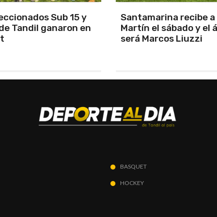
arina recibe a San
Los Pumas se prepara
el sábado y el árbitro
enfrentar a Sudáfric
rcos Liuzzi
BASQUET
HOCKEY