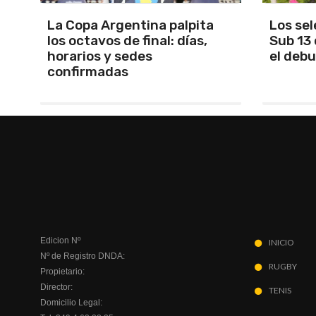
Los seleccionados Sub 15 y
Santam
Sub 13 de Tandil ganaron en
Martín 
el debut
será Ma
Edicion Nº
INICIO
Nº de Registro DNDA:
RUGBY
Propietario:
Director:
TENIS
Domicilio Legal: