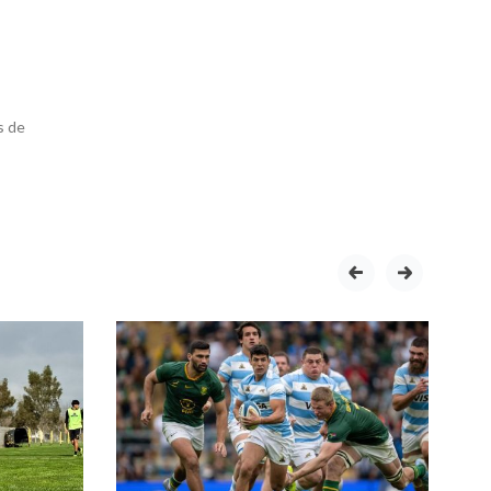
s de
prev
next