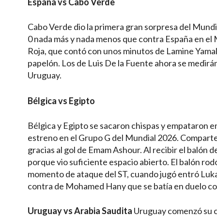
España vs Cabo Verde
Cabo Verde dio la primera gran sorpresa del Mund
0 nada más y nada menos que contra España en el 
Roja, que contó con unos minutos de Lamine Yamal 
papelón. Los de Luis De la Fuente ahora se medirán
Uruguay.
Bélgica vs Egipto
Bélgica y Egipto se sacaron chispas y empataron en 
estreno en el Grupo G del Mundial 2026. Comparte
gracias al gol de Emam Ashour. Al recibir el balón
porque vio suficiente espacio abierto. El balón rod
momento de ataque del ST, cuando jugó entró Luka
contra de Mohamed Hany que se batía en duelo con
Uruguay vs Arabia Saudita
Uruguay comenzó su c