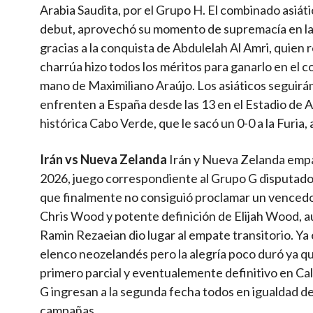
Arabia Saudita, por el Grupo H. El combinado asiát
debut, aprovechó su momento de supremacía en la rec
gracias a la conquista de Abdulelah Al Amri, quien
charrúa hizo todos los méritos para ganarlo en el 
mano de Maximiliano Araújo. Los asiáticos seguirá
enfrenten a España desde las 13 en el Estadio de A
histórica Cabo Verde, que le sacó un 0-0 a la Furia, 
Irán vs Nueva Zelanda
Irán y Nueva Zelanda empat
2026, juego correspondiente al Grupo G disputado 
que finalmente no consiguió proclamar un vencedor
Chris Wood y potente definición de Elijah Wood, a
Ramin Rezaeian dio lugar al empate transitorio. 
elenco neozelandés pero la alegría poco duró ya
primero parcial y eventualemente definitivo en Cal
G ingresan a la segunda fecha todos en igualdad de
campañas.