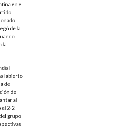
tina en el
rtido
cionado
egó de la
 cuando
 la
ndial
al abierto
da de
ición de
antar al
el 2-2
 del grupo
espectivas