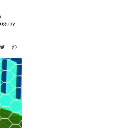
a
ruguay