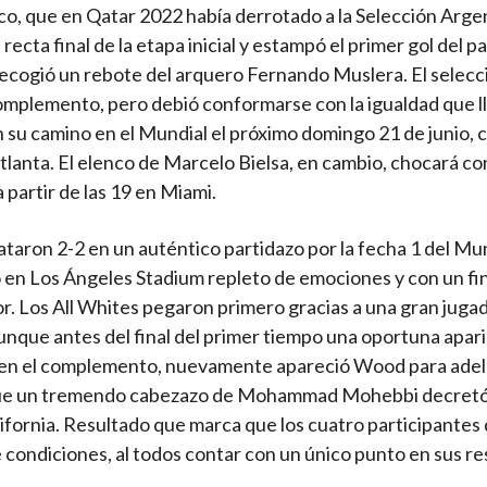
ico, que en Qatar 2022 había derrotado a la Selección Argen
ta final de la etapa inicial y estampó el primer gol del pa
 recogió un rebote del arquero Fernando Muslera. El selec
complemento, pero debió conformarse con la igualdad que ll
n su camino en el Mundial el próximo domingo 21 de junio,
tlanta. El elenco de Marcelo Bielsa, en cambio, chocará con
a partir de las 19 en Miami.
aron 2-2 en un auténtico partidazo por la fecha 1 del Mu
en Los Ángeles Stadium repleto de emociones y con un fin
. Los All Whites pegaron primero gracias a una gran juga
unque antes del final del primer tiempo una oportuna apar
Ya en el complemento, nuevamente apareció Wood para adel
 que un tremendo cabezazo de Mohammad Mohebbi decretó 
ifornia. Resultado que marca que los cuatro participantes
 condiciones, al todos contar con un único punto en sus r