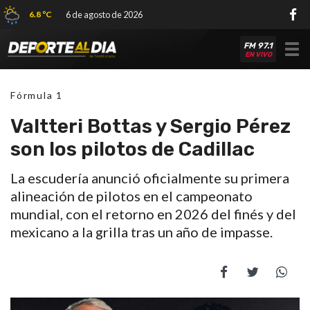
6.8 ºC
6 de agosto de 2026
FM 97.1
Tog
EN VIVO
nav
Fórmula 1
Valtteri Bottas y Sergio Pérez
son los pilotos de Cadillac
La escudería anunció oficialmente su primera
alineación de pilotos en el campeonato
mundial, con el retorno en 2026 del finés y del
mexicano a la grilla tras un año de impasse.