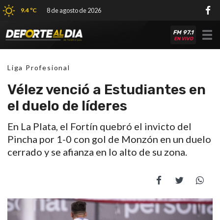
9.4 ºC
8 de agosto de 2026
FM 97.1
Tog
EN VIVO
nav
Liga Profesional
Vélez venció a Estudiantes en
el duelo de líderes
En La Plata, el Fortín quebró el invicto del
Pincha por 1-0 con gol de Monzón en un duelo
cerrado y se afianza en lo alto de su zona.