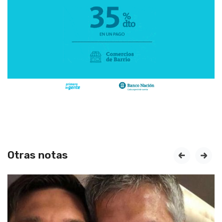
Otras notas
prev
next