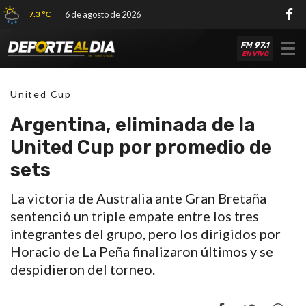
7.3 ºC
6 de agosto de 2026
FM 97.1
Tog
EN VIVO
nav
United Cup
Argentina, eliminada de la
United Cup por promedio de
sets
La victoria de Australia ante Gran Bretaña
sentenció un triple empate entre los tres
integrantes del grupo, pero los dirigidos por
Horacio de La Peña finalizaron últimos y se
despidieron del torneo.