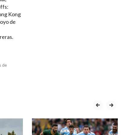
ffs:
 Hong Kong
poyo de
reras.
s de
prev
next