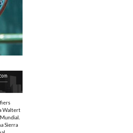
fiers
na Waltert
o Mundial.
a Sierra
al,