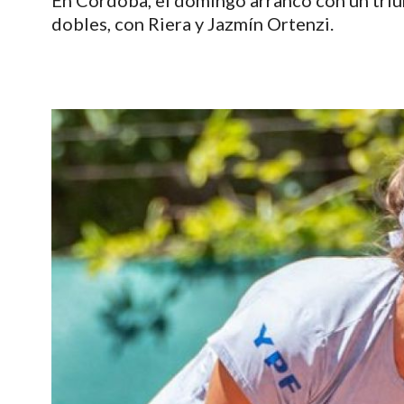
En Córdoba, el domingo arrancó con un triun
dobles, con Riera y Jazmín Ortenzi.