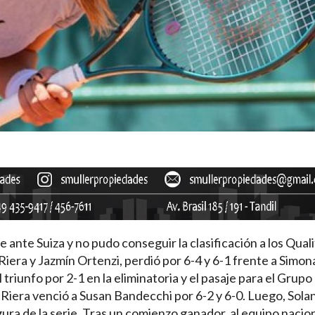
 ante Suiza y no pudo conseguir la clasificación a los Quali
a Riera y Jazmín Ortenzi, perdió por 6-4 y 6-1 frente a Simo
 triunfo por 2-1 en la eliminatoria y el pasaje para el Grup
 Riera venció a Susan Bandecchi por 6-2 y 6-0. Luego, Solan
igura de la serie. Tras un comienzo ganador, al equipo nacion