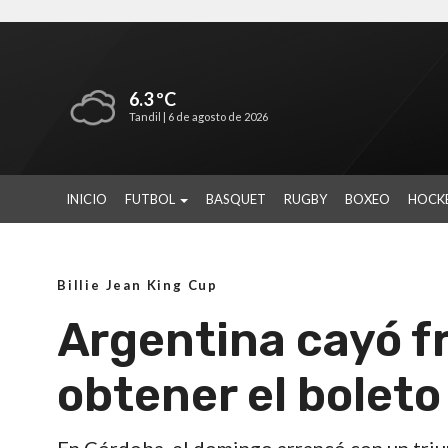
6.3 ºC
Tandil |
6 de agosto de 2026
INICIO
FUTBOL
BASQUET
RUGBY
BOXEO
HOCK
Billie Jean King Cup
Argentina cayó f
obtener el boleto 