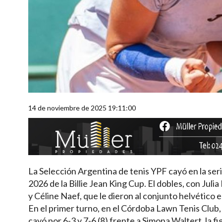
14 de noviembre de 2025 19:11:00
La Selección Argentina de tenis YPF cayó en la serie
2026 de la Billie Jean King Cup. El dobles, con Juli
y Céline Naef, que le dieron al conjunto helvético el
En el primer turno, en el Córdoba Lawn Tenis Club,
cayó por 6-3 y 7-6 (8) frente a Simona Waltert, la f