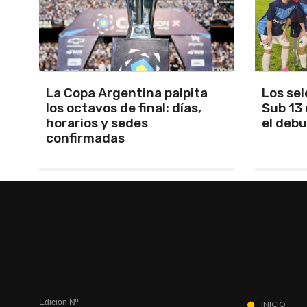
Los seleccionados Sub 15 y
Santam
Sub 13 de Tandil ganaron en
Martín 
el debut
será Ma
Edicion Nº
INICIO