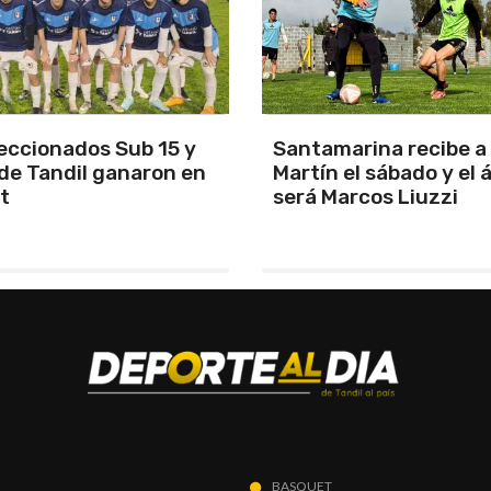
arina recibe a San
Los Pumas se prepara
el sábado y el árbitro
enfrentar a Sudáfric
rcos Liuzzi
BASQUET