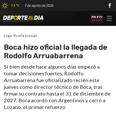
7.1 ºC
7 de agosto de 2026
FM 97.1
Tog
EN VIVO
nav
Liga Profesional
Boca hizo oficial la llegada de
Rodolfo Arruabarrena
Si bien desde hace algunos días empezó a
tomar decisiones fuertes, Rodolfo
Arruabarrena fue oficializado recién este
jueves como director técnico de Boca, tras
firmar su contrato hasta el 31 de diciembre de
2027. Boca acordó con Argentinos y cerró a
Lozano, el primer refuerzo