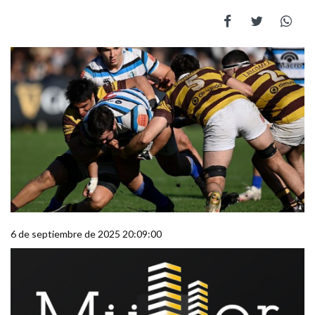
6 de septiembre de 2025 20:09:00