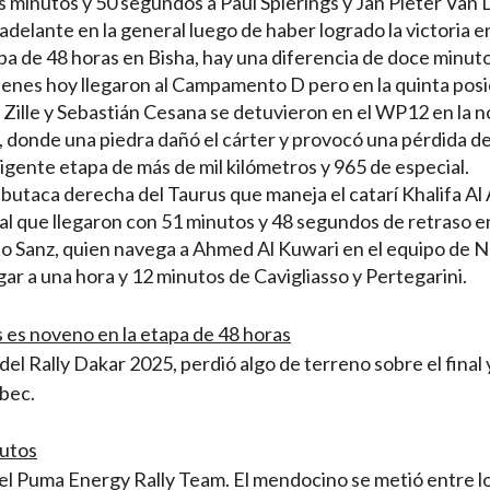
minutos y 50 segundos a Paul Spierings y Jan Pieter Van D
elante en la general luego de haber logrado la victoria en
apa de 48 horas en Bisha, hay una diferencia de doce minuto
enes hoy llegaron al Campamento D pero en la quinta posi
id Zille y Sebastián Cesana se detuvieron en el WP12 en la 
donde una piedra dañó el cárter y provocó una pérdida de 
gente etapa de más de mil kilómetros y 965 de especial.
utaca derecha del Taurus que maneja el catarí Khalifa Al 
al que llegaron con 51 minutos y 48 segundos de retraso e
to Sanz, quien navega a Ahmed Al Kuwari en el equipo de N
ar a una hora y 12 minutos de Cavigliasso y Pertegarini.
 es noveno en la etapa de 48 horas
del Rally Dakar 2025, perdió algo de terreno sobre el final
abec.
Autos
del Puma Energy Rally Team. El mendocino se metió entre l