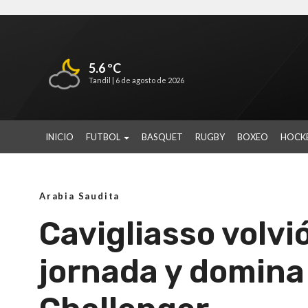
5.6 ºC
Tandil |
6 de agosto de 2026
INICIO
FUTBOL
BASQUET
RUGBY
BOXEO
HOCK
Arabia Saudita
Cavigliasso volvi
jornada y domina 