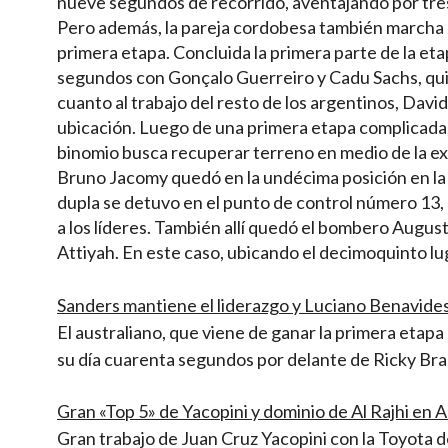
nueve segundos de recorrido, aventajando por tres 
Pero además, la pareja cordobesa también marcha ad
primera etapa. Concluida la primera parte de la et
segundos con Gonçalo Guerreiro y Cadu Sachs, qui
cuanto al trabajo del resto de los argentinos, Dav
ubicación. Luego de una primera etapa complicada, 
binomio busca recuperar terreno en medio de la exi
Bruno Jacomy quedó en la undécima posición en la b
dupla se detuvo en el punto de control número 13, 
a los líderes. También allí quedó el bombero Augus
Attiyah. En este caso, ubicando el decimoquinto lug
Sanders mantiene el liderazgo y Luciano Benavides
El australiano, que viene de ganar la primera etapa 
su día cuarenta segundos por delante de Ricky Br
Gran «Top 5» de Yacopini y dominio de Al Rajhi en 
Gran trabajo de Juan Cruz Yacopini con la Toyota 