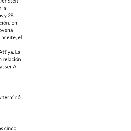
er Stelt.
 la
s y 28
ción. En
novena
aceite, el
Attiya. La
n relación
asser Al
 y terminó
os cinco