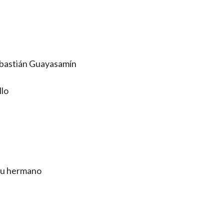
ebastián Guayasamín
llo
 su hermano