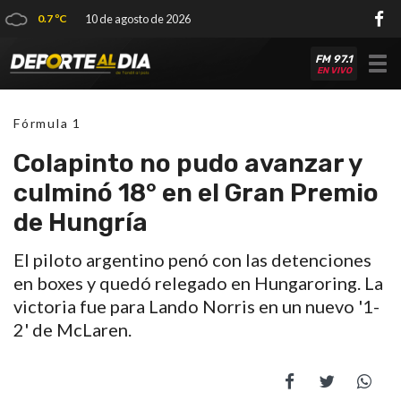
0.7 ºC
10 de agosto de 2026
FM 97.1
Tog
EN VIVO
nav
Fórmula 1
Colapinto no pudo avanzar y
culminó 18° en el Gran Premio
de Hungría
El piloto argentino penó con las detenciones
en boxes y quedó relegado en Hungaroring. La
victoria fue para Lando Norris en un nuevo '1-
2' de McLaren.