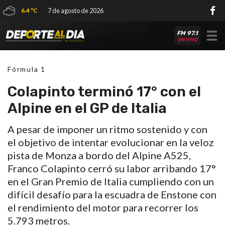
6.4 ºC
7 de agosto de 2026
FM 97.1
Tog
EN VIVO
nav
Fórmula 1
Colapinto terminó 17° con el
Alpine en el GP de Italia
A pesar de imponer un ritmo sostenido y con
el objetivo de intentar evolucionar en la veloz
pista de Monza a bordo del Alpine A525,
Franco Colapinto cerró su labor arribando 17°
en el Gran Premio de Italia cumpliendo con un
difícil desafío para la escuadra de Enstone con
el rendimiento del motor para recorrer los
5.793 metros.