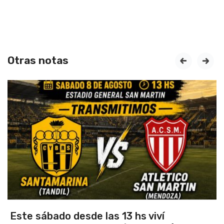
Otras notas
prev
next
 sábado desde las 13 hs viví
Vuelv