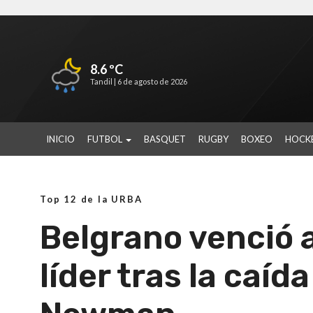
8.6 ºC
Tandil |
6 de agosto de 2026
INICIO
FUTBOL
BASQUET
RUGBY
BOXEO
HOCK
Top 12 de la URBA
Belgrano venció a
líder tras la caíd