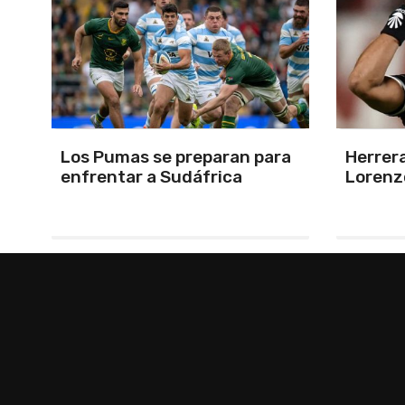
a
Herrera, el árbitro para San
Por la 
Lorenzo-Huracán
Estudi
Ducó