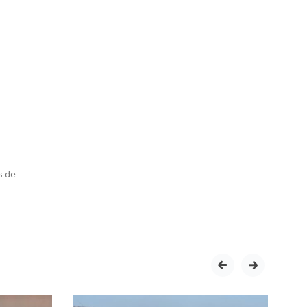
s de
prev
next