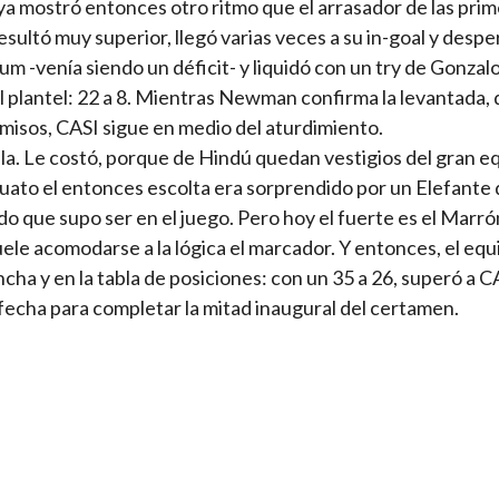
ya mostró entonces otro ritmo que el arrasador de las prim
ultó muy superior, llegó varias veces a su in-goal y despe
um -venía siendo un déficit- y liquidó con un try de Gonzal
l plantel: 22 a 8. Mientras Newman confirma la levantada,
misos, CASI sigue en medio del aturdimiento.
fila. Le costó, porque de Hindú quedan vestigios del gran 
uato el entonces escolta era sorprendido por un Elefante
do que supo ser en el juego. Pero hoy el fuerte es el Marró
ele acomodarse a la lógica el marcador. Y entonces, el equ
ncha y en la tabla de posiciones: con un 35 a 26, superó a C
a fecha para completar la mitad inaugural del certamen.