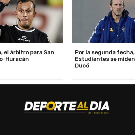
segunda fecha, Boca y
La cuarta fecha del
antes se miden en el
campeonato de APAC
corre en Mar del Plata