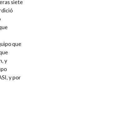
eras siete
rdició
o
 que
equipo que
 que
n, y
ipo
ASI, y por