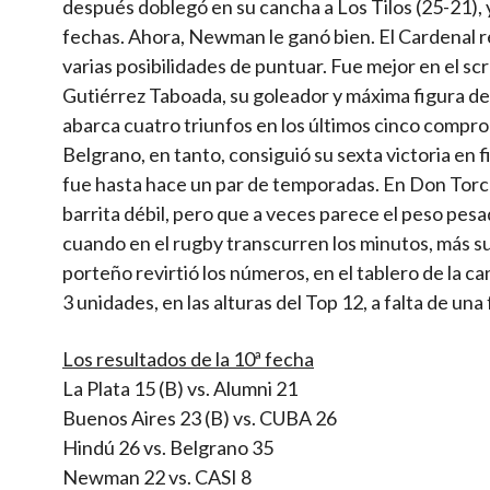
después doblegó en su cancha a Los Tilos (25-21), 
fechas. Ahora, Newman le ganó bien. El Cardenal res
varias posibilidades de puntuar. Fue mejor en el scr
Gutiérrez Taboada, su goleador y máxima figura de
abarca cuatro triunfos en los últimos cinco compro
Belgrano, en tanto, consiguió su sexta victoria en 
fue hasta hace un par de temporadas. En Don Torc
barrita débil, pero que a veces parece el peso pesa
cuando en el rugby transcurren los minutos, más su
porteño revirtió los números, en el tablero de la ca
3 unidades, en las alturas del Top 12, a falta de un
Los resultados de la 10ª fecha
La Plata 15 (B) vs. Alumni 21
Buenos Aires 23 (B) vs. CUBA 26
Hindú 26 vs. Belgrano 35
Newman 22 vs. CASI 8