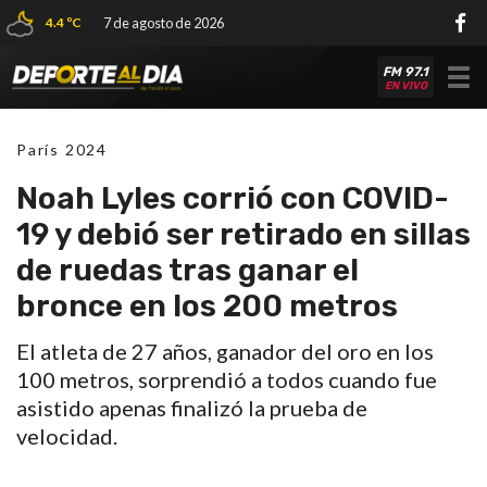
4.4 ºC
7 de agosto de 2026
FM 97.1
Tog
EN VIVO
nav
París 2024
Noah Lyles corrió con COVID-
19 y debió ser retirado en sillas
de ruedas tras ganar el
bronce en los 200 metros
El atleta de 27 años, ganador del oro en los
100 metros, sorprendió a todos cuando fue
asistido apenas finalizó la prueba de
velocidad.