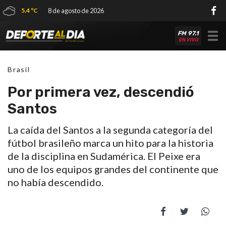
5.4 ºC
8 de agosto de 2026
FM 97.1
Tog
EN VIVO
nav
Brasil
Por primera vez, descendió
Santos
La caída del Santos a la segunda categoría del
fútbol brasileño marca un hito para la historia
de la disciplina en Sudamérica. El Peixe era
uno de los equipos grandes del continente que
no había descendido.