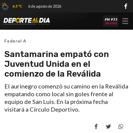
6.5 ºC
6 de agosto de 2026
FM 97.1
Tog
EN VIVO
nav
Federal A
Santamarina empató con
Juventud Unida en el
comienzo de la Reválida
El aurinegro comenzó su camino en la Reválida
empatando como local sin goles frente al
equipo de San Luis. En la próxima fecha
visitará a Círculo Deportivo.