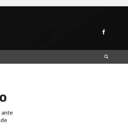
Buscar
to
a ante
 de