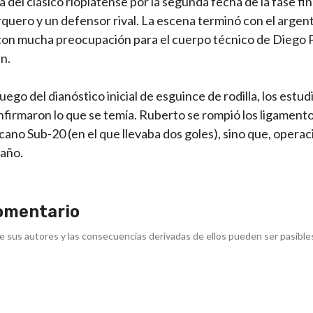
el clásico rioplatense por la segunda fecha de la fase fina
rquero y un defensor rival. La escena terminó con el argen
 y con mucha preocupación para el cuerpo técnico de Diego 
én.
ego del dianóstico inicial de esguince de rodilla, los estud
nfirmaron lo que se temía. Ruberto se rompió los ligamento
icano Sub-20 (en el que llevaba dos goles), sino que, operac
 año.
omentario
e sus autores y las consecuencias derivadas de ellos pueden ser pasible