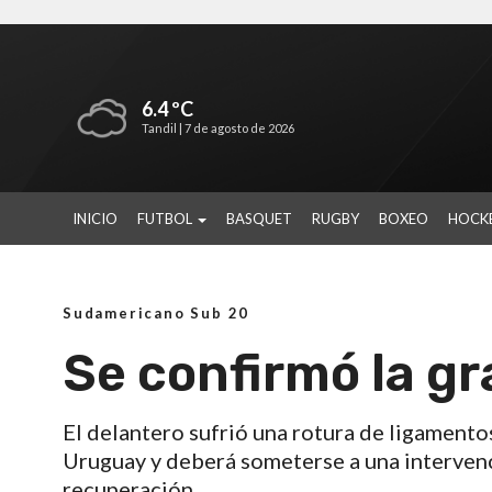
6.4 ºC
Tandil |
7 de agosto de 2026
INICIO
FUTBOL
BASQUET
RUGBY
BOXEO
HOCK
Sudamericano Sub 20
Se confirmó la gr
El delantero sufrió una rotura de ligamentos
Uruguay y deberá someterse a una intervenc
recuperación.