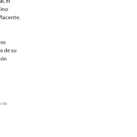
l, el
tino
Placente.
ios
s de su
ión
s de