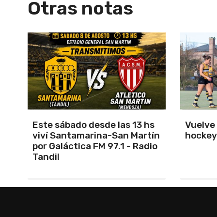
Otras notas
s
Vuelve el torneo oficial de
Unión 
ín
hockey
cerrar 
io
Indepe