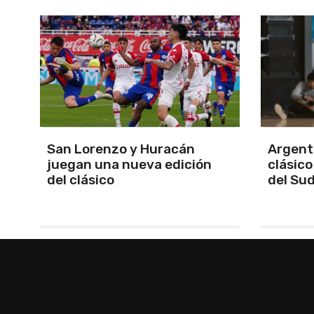
Argentina se quedó con el
Se defi
clásico y se clasificó finalista
Apertur
del Sudamericano