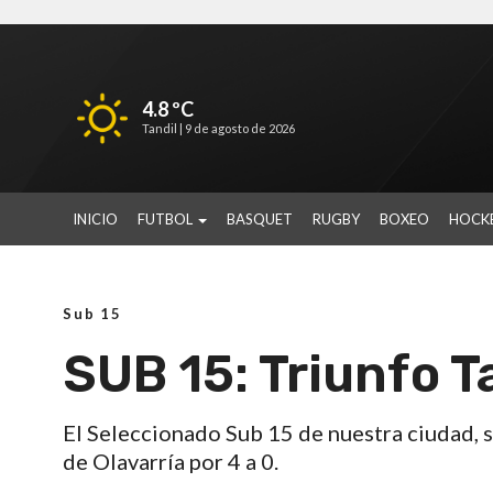
4.8 ºC
Tandil |
9 de agosto de 2026
INICIO
FUTBOL
BASQUET
RUGBY
BOXEO
HOCK
Sub 15
SUB 15: Triunfo T
El Seleccionado Sub 15 de nuestra ciudad, s
de Olavarría por 4 a 0.