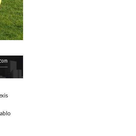
exis
Pablo
a