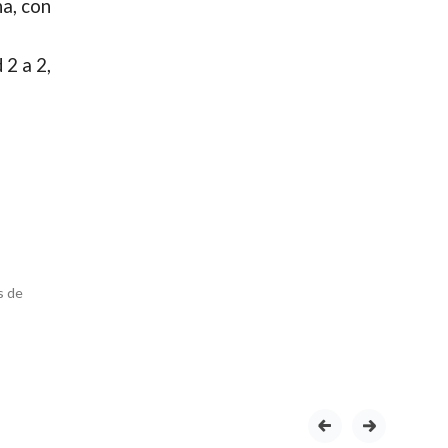
na, con
 2 a 2,
s de
prev
next