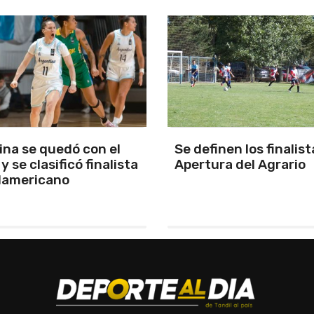
nen los finalistas del
Aldrighetti voló en To
a del Agrario
quedó con la pole en e
regreso del formato
tradicional