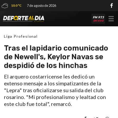
10.0 ºC
7 de agosto de 2026
FM 97.1
Tog
EN VIVO
nav
Liga Profesional
Tras el lapidario comunicado
de Newell's, Keylor Navas se
despidió de los hinchas
El arquero costarricense les dedicó un
extenso mensaje a los simpatizantes de la
"Lepra" tras oficializarse su salida del club
rosarino. "Mi profesionalismo y lealtad con
este club fue total", remarcó.