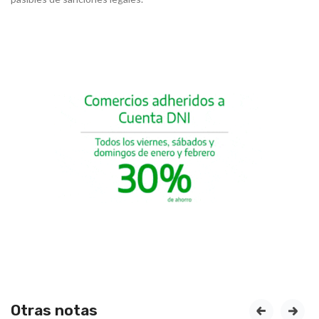
Otras notas
prev
next