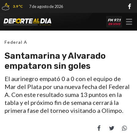
3.9 ºC
7 de agosto de 2026
FM 97.1
Tog
EN VIVO
nav
Federal A
Santamarina y Alvarado
empataron sin goles
El aurinegro empató 0 a 0 con el equipo de
Mar del Plata por una nueva fecha del Federal
A. Con este resultado suma 13 puntos en la
tabla y el próximo fin de semana cerrará la
primera fase del torneo visitando a Olimpo.