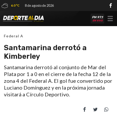
6.0 ºC
8 de agosto de 2026
FM 97.1
Tog
EN VIVO
nav
Federal A
Santamarina derrotó a
Kimberley
Santamarina derrotó al conjunto de Mar del
Plata por 1 a 0 en el cierre de la fecha 12 de la
zona 4 del Federal A. El gol fue convertido por
Luciano Domínguez y en la próxima jornada
visitará a Círculo Deportivo.