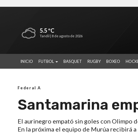
5.5 ºC
Tandil |
8 de agosto de 2026
INICIO
FUTBOL
BASQUET
RUGBY
BOXEO
HOCK
Federal A
Santamarina emp
El aurinegro empató sin goles con Olimpo de
En la próxima el equipo de Murúa recibirá 