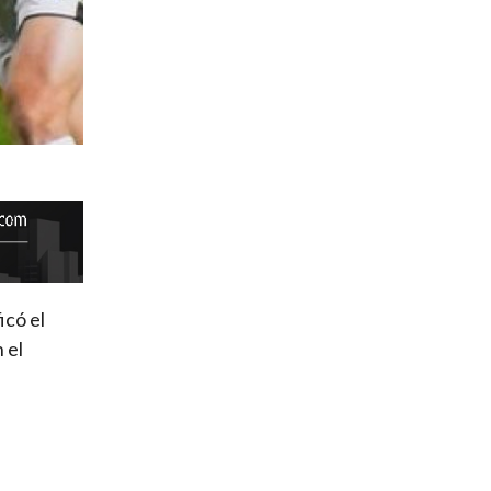
icó el
 el