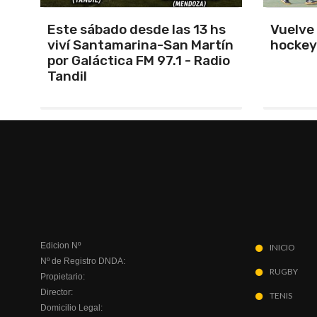
s
Vuelve el torneo oficial de
Unión 
ín
hockey
cerrar 
io
Indepe
Edicion Nº
INICIO
Nº de Registro DNDA:
RUGBY
Propietario:
Director:
TENIS
Domicilio Legal: