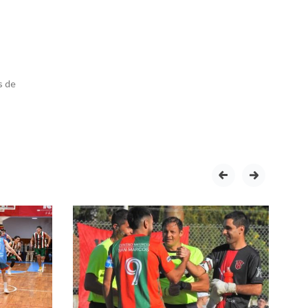
s de
prev
next