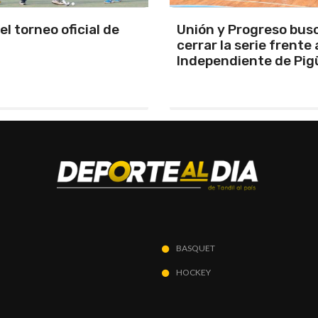
y Progreso busca
Se programó la jornad
la serie frente a
URD
ndiente de Pigüé
BASQUET
HOCKEY