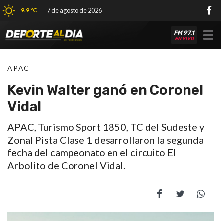
9.9 ºC
7 de agosto de 2026
FM 97.1
Tog
EN VIVO
nav
APAC
Kevin Walter ganó en Coronel
Vidal
APAC, Turismo Sport 1850, TC del Sudeste y
Zonal Pista Clase 1 desarrollaron la segunda
fecha del campeonato en el circuito El
Arbolito de Coronel Vidal.