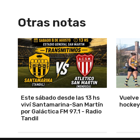
Otras notas
s
Vuelve el torneo oficial de
Unión 
ín
hockey
cerrar 
io
Indepe