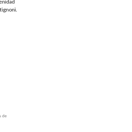
renidad
tignoni.
s de