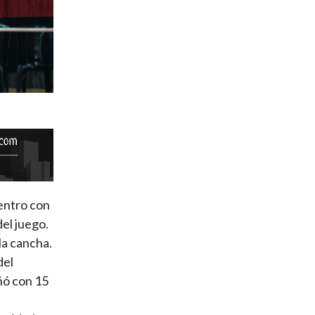
uentro con
el juego.
la cancha.
del
ñó con 15