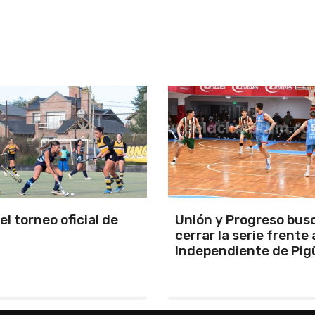
y Progreso busca
Se programó la jornad
la serie frente a
URD
ndiente de Pigüé